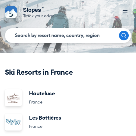
™
Slopes
Track your edge
Ski Resorts in France
Hauteluce
France
Les Bottières
France